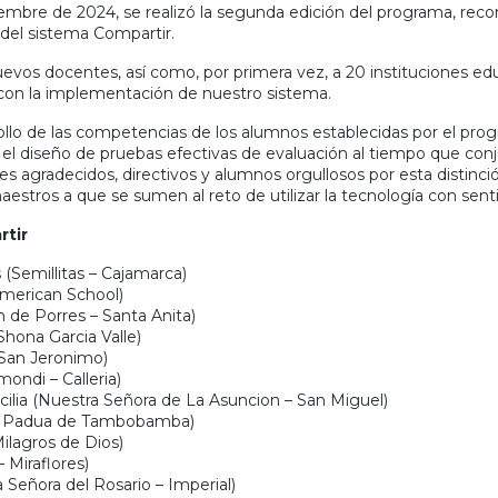
embre de 2024, se realizó la segunda edición del programa, rec
 del sistema Compartir.
evos docentes, así como, por primera vez, a 20 instituciones 
con la implementación de nuestro sistema.
llo de las competencias de los alumnos establecidas por el progr
s, el diseño de pruebas efectivas de evaluación al tiempo que co
s agradecidos, directivos y alumnos orgullosos por esta distinci
estros a que se sumen al reto de utilizar la tecnología con sen
tir
(Semillitas – Cajamarca)
merican School)
 de Porres – Santa Anita)
hona Garcia Valle)
 San Jeronimo)
mondi – Calleria)
ecilia (Nuestra Señora de La Asuncion – San Miguel)
de Padua de Tambobamba)
ilagros de Dios)
 Miraflores)
 Señora del Rosario – Imperial)