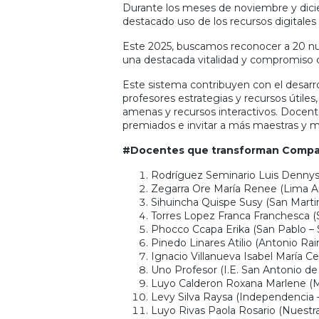
Durante los meses de noviembre y dici
destacado uso de los recursos digitales
Este 2025, buscamos reconocer a 20 nu
una destacada vitalidad y compromiso 
Este sistema contribuyen con el desarro
profesores estrategias y recursos útile
amenas y recursos interactivos. Docente
premiados e invitar a más maestras y ma
#Docentes que transforman Compar
Rodríguez Seminario Luis Dennys 
Zegarra Ore María Renee (Lima A
Sihuincha Quispe Susy (San Martin
Torres Lopez Franca Franchesca (S
Phocco Ccapa Erika (San Pablo –
Pinedo Linares Atilio (Antonio Rai
Ignacio Villanueva Isabel María C
Uno Profesor (I.E. San Antonio 
Luyo Calderon Roxana Marlene (M
Levy Silva Raysa (Independencia –
Luyo Rivas Paola Rosario (Nuestra