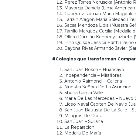
Perez Torres Noruscka (Antonio Ra
Mayorga Daniela (Lima American 
Gutierrez Roman Maria Magdalena
Larrain Aragon Maria Soledad (Rei
Sacsa Mendoza Lidia (Nuestra Seño
Tarrillo Marquez Cecilia (Medalla d
Ollero Damián Kennedy Lizbeth 
Pino Quispe Jessica Edith (Reino 
Bayona Rivas Armando Javier (San
#Colegios que transforman Compart
San Juan Bosco – Huancayo
Independencia – Miraflores
Antonio Raimondi – Calleria
Nuestra Señora De La Asuncion –
Shona Garcia Valle
Maria De Las Mercedes – Nuevo
Liceo Naval Capitan De Navio Jua
San Juan Bautista De La Salle – 
Milagros De Dios
San Juan – Sullana
La Reparacion
Medalla De María