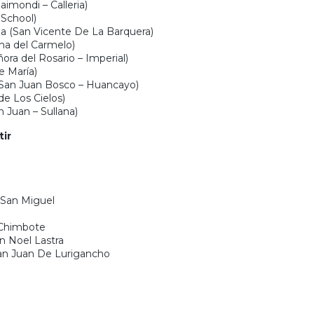
imondi – Calleria)
School)
 (San Vicente De La Barquera)
na del Carmelo)
ra del Rosario – Imperial)
e María)
(San Juan Bosco – Huancayo)
de Los Cielos)
 Juan – Sullana)
ir
 San Miguel
 Chimbote
n Noel Lastra
San Juan De Lurigancho